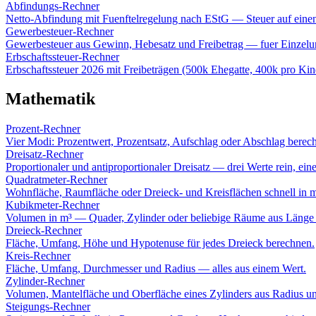
Abfindungs-Rechner
Netto-Abfindung mit Fuenftelregelung nach EStG — Steuer auf einen 
Gewerbesteuer-Rechner
Gewerbesteuer aus Gewinn, Hebesatz und Freibetrag — fuer Einze
Erbschaftssteuer-Rechner
Erbschaftssteuer 2026 mit Freibeträgen (500k Ehegatte, 400k pro Kind)
Mathematik
Prozent-Rechner
Vier Modi: Prozentwert, Prozentsatz, Aufschlag oder Abschlag berec
Dreisatz-Rechner
Proportionaler und antiproportionaler Dreisatz — drei Werte rein, eine
Quadratmeter-Rechner
Wohnfläche, Raumfläche oder Dreieck- und Kreisflächen schnell in 
Kubikmeter-Rechner
Volumen in m³ — Quader, Zylinder oder beliebige Räume aus Länge 
Dreieck-Rechner
Fläche, Umfang, Höhe und Hypotenuse für jedes Dreieck berechnen.
Kreis-Rechner
Fläche, Umfang, Durchmesser und Radius — alles aus einem Wert.
Zylinder-Rechner
Volumen, Mantelfläche und Oberfläche eines Zylinders aus Radius u
Steigungs-Rechner