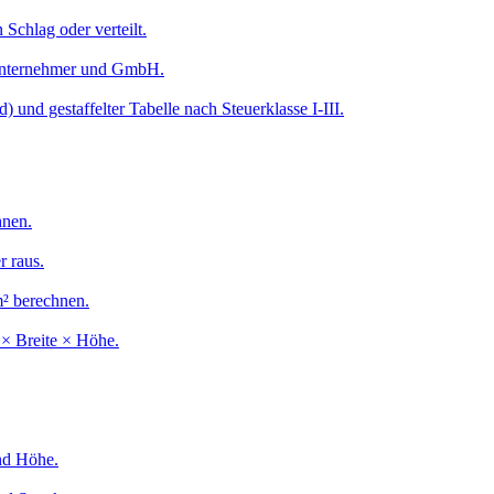
Schlag oder verteilt.
lunternehmer und GmbH.
 und gestaffelter Tabelle nach Steuerklasse I-III.
hnen.
r raus.
m² berechnen.
× Breite × Höhe.
nd Höhe.