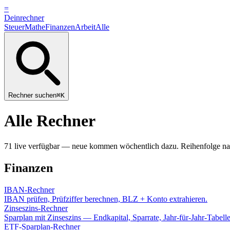
=
Dein
rechner
Steuer
Mathe
Finanzen
Arbeit
Alle
Rechner suchen
⌘K
Alle Rechner
71
live verfügbar — neue kommen wöchentlich dazu. Reihenfolge nac
Finanzen
IBAN-Rechner
IBAN prüfen, Prüfziffer berechnen, BLZ + Konto extrahieren.
Zinseszins-Rechner
Sparplan mit Zinseszins — Endkapital, Sparrate, Jahr-für-Jahr-Tabelle
ETF-Sparplan-Rechner