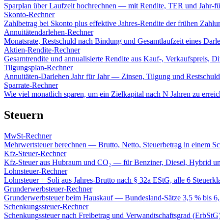
Sparplan über Laufzeit hochrechnen — mit Rendite, TER und Jahr-für
Skonto-Rechner
Zahlbetrag bei Skonto plus effektive Jahres-Rendite der frühen Zahlu
Annuitätendarlehen-Rechner
Monatsrate, Restschuld nach Bindung und Gesamtlaufzeit eines Darl
Aktien-Rendite-Rechner
Gesamtrendite und annualisierte Rendite aus Kauf-, Verkaufspreis, D
Tilgungsplan-Rechner
Annuitäten-Darlehen Jahr für Jahr — Zinsen, Tilgung und Restschuld
Sparrate-Rechner
Wie viel monatlich sparen, um ein Zielkapital nach N Jahren zu errei
Steuern
MwSt-Rechner
Mehrwertsteuer berechnen — Brutto, Netto, Steuerbetrag in einem Sch
Kfz-Steuer-Rechner
Kfz-Steuer aus Hubraum und CO₂ — für Benziner, Diesel, Hybrid u
Lohnsteuer-Rechner
Lohnsteuer + Soli aus Jahres-Brutto nach § 32a EStG, alle 6 Steuerkl
Grunderwerbsteuer-Rechner
Grunderwerbsteuer beim Hauskauf — Bundesland-Sätze 3,5 % bis 6
Schenkungssteuer-Rechner
Schenkungssteuer nach Freibetrag und Verwandtschaftsgrad (ErbStG)