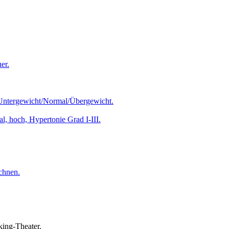
er.
ntergewicht/Normal/Übergewicht.
l, hoch, Hypertonie Grad I-III.
chnen.
king-Theater.