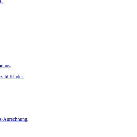
s.
bonus.
nzahl Kinder.
ns-Anrechnung.