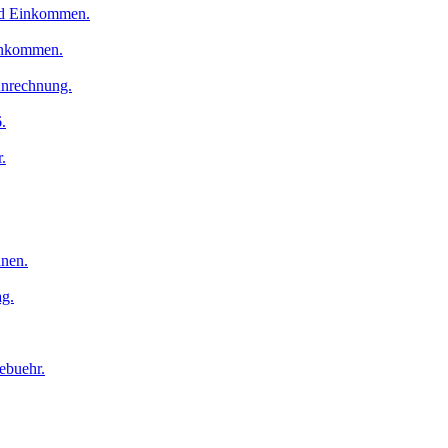
nd Einkommen.
inkommen.
nrechnung.
.
.
nen.
ag.
ebuehr.