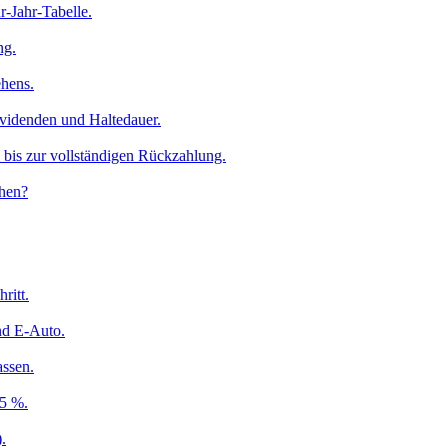
-Jahr-Tabelle.
ng.
ehens.
ividenden und Haltedauer.
 bis zur vollständigen Rückzahlung.
chen?
ritt.
nd E-Auto.
assen.
,5 %.
.