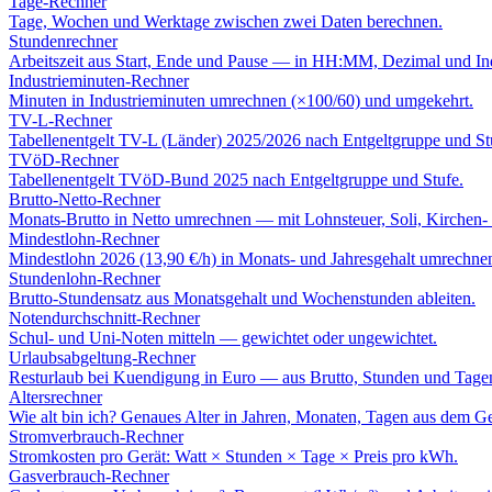
Tage-Rechner
Tage, Wochen und Werktage zwischen zwei Daten berechnen.
Stundenrechner
Arbeitszeit aus Start, Ende und Pause — in HH:MM, Dezimal und In
Industrieminuten-Rechner
Minuten in Industrieminuten umrechnen (×100/60) und umgekehrt.
TV-L-Rechner
Tabellenentgelt TV-L (Länder) 2025/2026 nach Entgeltgruppe und St
TVöD-Rechner
Tabellenentgelt TVöD-Bund 2025 nach Entgeltgruppe und Stufe.
Brutto-Netto-Rechner
Monats-Brutto in Netto umrechnen — mit Lohnsteuer, Soli, Kirchen-
Mindestlohn-Rechner
Mindestlohn 2026 (13,90 €/h) in Monats- und Jahresgehalt umrechne
Stundenlohn-Rechner
Brutto-Stundensatz aus Monatsgehalt und Wochenstunden ableiten.
Notendurchschnitt-Rechner
Schul- und Uni-Noten mitteln — gewichtet oder ungewichtet.
Urlaubsabgeltung-Rechner
Resturlaub bei Kuendigung in Euro — aus Brutto, Stunden und Tage
Altersrechner
Wie alt bin ich? Genaues Alter in Jahren, Monaten, Tagen aus dem G
Stromverbrauch-Rechner
Stromkosten pro Gerät: Watt × Stunden × Tage × Preis pro kWh.
Gasverbrauch-Rechner