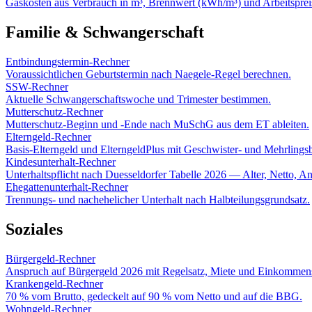
Gaskosten aus Verbrauch in m³, Brennwert (kWh/m³) und Arbeitsprei
Familie & Schwangerschaft
Entbindungstermin-Rechner
Voraussichtlichen Geburtstermin nach Naegele-Regel berechnen.
SSW-Rechner
Aktuelle Schwangerschaftswoche und Trimester bestimmen.
Mutterschutz-Rechner
Mutterschutz-Beginn und -Ende nach MuSchG aus dem ET ableiten.
Elterngeld-Rechner
Basis-Elterngeld und ElterngeldPlus mit Geschwister- und Mehrlings
Kindesunterhalt-Rechner
Unterhaltspflicht nach Duesseldorfer Tabelle 2026 — Alter, Netto, A
Ehegattenunterhalt-Rechner
Trennungs- und nachehelicher Unterhalt nach Halbteilungsgrundsatz.
Soziales
Bürgergeld-Rechner
Anspruch auf Bürgergeld 2026 mit Regelsatz, Miete und Einkomme
Krankengeld-Rechner
70 % vom Brutto, gedeckelt auf 90 % vom Netto und auf die BBG.
Wohngeld-Rechner