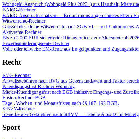
Wohngeld-Anspruch (Wohngeld-Plus 2023+) aus Haushalt, Miete u
BAföG-Rechner
BAföG-Anspruch schätzen — Bedarf minus angerechnetes Eltern-E
Witwenrente-Rechner
Grosse oder kleine Witwenrente nach SGB VI — mit Einkommens-A
Aktivrente-Rechner
Bis zu 2.000 EUR steuerfreier Hinzuverdienst zur Altersrente ab 2026
Erwerbsminderungsrente-Rechner
Volle oder teilweise EM-Rente aus Entgeltpunkten und Zugangsfaktor
Recht
RVG-Rechner
Anwaltsgebühren nach RVG aus Gegenstandswert und Faktor berech
Kuendigungsfrist-Rechner Wohnung
Mieter-Kuendigungsfrist nach BGB inklusive Eingangs- und Zustellt
Fristen-Rechner BGB
Tage-, Wochen- und Monatsfristen nach §§ 187–193 BGB.
StBVV-Rechner
Steuerberater-Gebuehren nach StBVV — Tabelle A bis D mit Mittelg
Sport