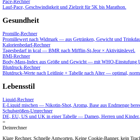
Pace-Rechner
Lauf-Pace, Geschwindigkeit und Zielzeit für 5K bis Marathon.
Gesundheit
Promille-Rechner
Promillewert nach Widmark — aus Getränken, Gewicht und Trinkdau
Kalorienbedarf-Rechner
Tagesbedarf in kcal — BMR nach Mifflin-St-Jeor × Aktivitätslevel.
BMI-Rechner
Body-Mass-Index aus Größe und Gewicht — mit WHO-Einstufung U
Blutdruck-Rechner
Blutdruck-Werte nach Leitlinie + Tabelle nach Alter — optimal, norma
Lebensstil
Liquid-Rechner
E-Liquid mischen — Nikotin-Shot, Aroma, Base aus Endmenge bere
Schuhgrößen-Umrechner
DE, EU, US und UK in einer Tabelle — Damen, Herren und Kinder.
=
Dein
rechner
Klare Rechner. Schnelle Antworten. Keine Cookie-Banner, kein Trac