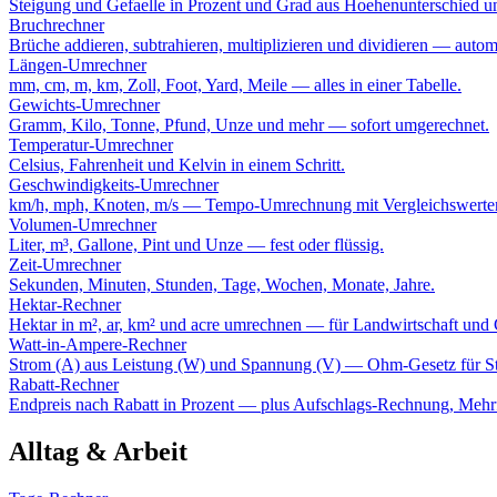
Steigung und Gefaelle in Prozent und Grad aus Hoehenunterschied u
Bruchrechner
Brüche addieren, subtrahieren, multiplizieren und dividieren — autom
Längen-Umrechner
mm, cm, m, km, Zoll, Foot, Yard, Meile — alles in einer Tabelle.
Gewichts-Umrechner
Gramm, Kilo, Tonne, Pfund, Unze und mehr — sofort umgerechnet.
Temperatur-Umrechner
Celsius, Fahrenheit und Kelvin in einem Schritt.
Geschwindigkeits-Umrechner
km/h, mph, Knoten, m/s — Tempo-Umrechnung mit Vergleichswerte
Volumen-Umrechner
Liter, m³, Gallone, Pint und Unze — fest oder flüssig.
Zeit-Umrechner
Sekunden, Minuten, Stunden, Tage, Wochen, Monate, Jahre.
Hektar-Rechner
Hektar in m², ar, km² und acre umrechnen — für Landwirtschaft und
Watt-in-Ampere-Rechner
Strom (A) aus Leistung (W) und Spannung (V) — Ohm-Gesetz für St
Rabatt-Rechner
Endpreis nach Rabatt in Prozent — plus Aufschlags-Rechnung, Mehrf
Alltag & Arbeit