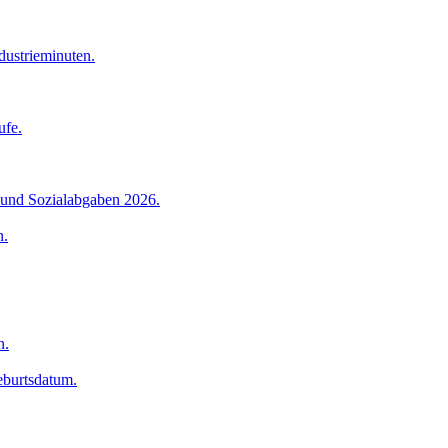
dustrieminuten.
ufe.
 und Sozialabgaben 2026.
n.
n.
eburtsdatum.