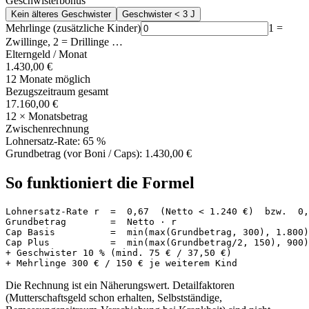
Geschwisterbonus
Kein älteres Geschwister
Geschwister < 3 J
Mehrlinge (zusätzliche Kinder)
1 =
Zwillinge, 2 = Drillinge …
Elterngeld / Monat
1.430,00 €
12 Monate möglich
Bezugszeitraum gesamt
17.160,00 €
12 × Monatsbetrag
Zwischenrechnung
Lohnersatz-Rate:
65
%
Grundbetrag (vor Boni / Caps):
1.430,00 €
So funktioniert die Formel
Lohnersatz-Rate r  =  0,67  (Netto < 1.240 €)  bzw.  0,
Grundbetrag        =  Netto · r

Cap Basis          =  min(max(Grundbetrag, 300), 1.800)
Cap Plus           =  min(max(Grundbetrag/2, 150), 900)
+ Geschwister 10 % (mind. 75 € / 37,50 €)

+ Mehrlinge 300 € / 150 € je weiterem Kind
Die Rechnung ist ein Näherungswert. Detailfaktoren
(Mutterschaftsgeld schon erhalten, Selbstständige,