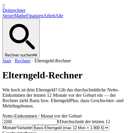
=
Dein
rechner
Steuer
Mathe
Finanzen
Arbeit
Alle
Rechner suchen
⌘K
Start
·
Rechner
·
Elterngeld-Rechner
Elterngeld-Rechner
Wie hoch ist dein Elterngeld? Gib das durchschnittliche Netto-
Einkommen der letzten 12 Monate vor der Geburt ein — der
Rechner zieht Basis bzw. ElterngeldPlus, dazu Geschwister- und
Mehrlingsbonus.
Netto-Einkommen / Monat vor der Geburt
€
Durchschnitt der letzten 12
Monate
Variante