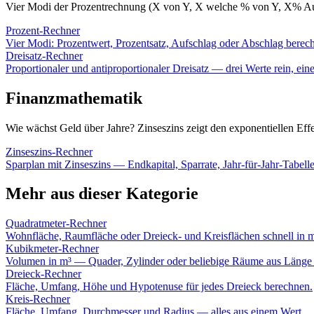
Vier Modi der Prozentrechnung (X von Y, X welche % von Y, X% Aufs
Prozent-Rechner
Vier Modi: Prozentwert, Prozentsatz, Aufschlag oder Abschlag berec
Dreisatz-Rechner
Proportionaler und antiproportionaler Dreisatz — drei Werte rein, eine
Finanzmathematik
Wie wächst Geld über Jahre? Zinseszins zeigt den exponentiellen Eff
Zinseszins-Rechner
Sparplan mit Zinseszins — Endkapital, Sparrate, Jahr-für-Jahr-Tabelle
Mehr aus dieser Kategorie
Quadratmeter-Rechner
Wohnfläche, Raumfläche oder Dreieck- und Kreisflächen schnell in 
Kubikmeter-Rechner
Volumen in m³ — Quader, Zylinder oder beliebige Räume aus Länge 
Dreieck-Rechner
Fläche, Umfang, Höhe und Hypotenuse für jedes Dreieck berechnen.
Kreis-Rechner
Fläche, Umfang, Durchmesser und Radius — alles aus einem Wert.