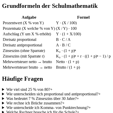
Grundformeln der Schulmathematik
Aufgabe
Formel
Prozentwert (X % von Y)
Y · (X / 100)
Prozentsatz (X welche % von Y)
(X / Y) · 100
Aufschlag (Y um X % erhöht)
Y · (1 + X/100)
Dreisatz proportional
B · C / A
Dreisatz antiproportional
A · B / C
Zinseszins (ohne Sparrate)
K₀ · (1 + p)ⁿ
Zinseszins (mit Sparrate r)
K₀ · (1 + p)ⁿ + r · ((1 + p)ⁿ − 1) / p
Mehrwertsteuer netto → brutto
Netto · (1 + p)
Mehrwertsteuer brutto → netto
Brutto / (1 + p)
Häufige Fragen
Wie viel sind 25 % von 80?
+
Wie unterscheiden sich proportional und antiproportional?
+
Was bedeutet 7 % Zinseszins über 30 Jahre?
+
Wie rechne ich Brüche zusammen?
+
Wie unterscheide ich Komma- von Punktrechnung?
+
Welche Rechner brauche ich für die Schule?
+