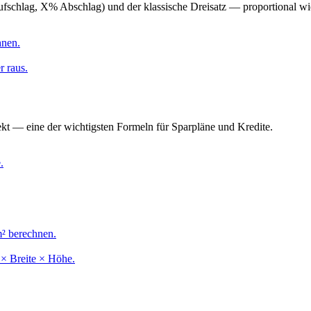
chlag, X% Abschlag) und der klassische Dreisatz — proportional wie 
hnen.
r raus.
ekt — eine der wichtigsten Formeln für Sparpläne und Kredite.
.
m² berechnen.
× Breite × Höhe.