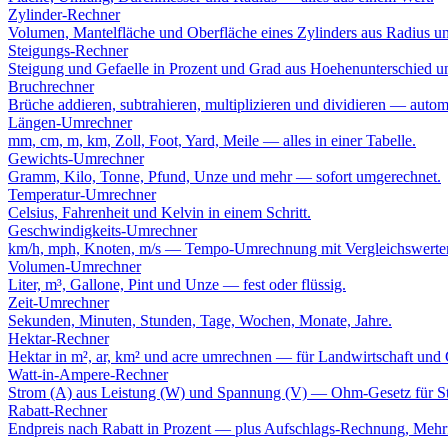
Zylinder-Rechner
Volumen, Mantelfläche und Oberfläche eines Zylinders aus Radius u
Steigungs-Rechner
Steigung und Gefaelle in Prozent und Grad aus Hoehenunterschied u
Bruchrechner
Brüche addieren, subtrahieren, multiplizieren und dividieren — autom
Längen-Umrechner
mm, cm, m, km, Zoll, Foot, Yard, Meile — alles in einer Tabelle.
Gewichts-Umrechner
Gramm, Kilo, Tonne, Pfund, Unze und mehr — sofort umgerechnet.
Temperatur-Umrechner
Celsius, Fahrenheit und Kelvin in einem Schritt.
Geschwindigkeits-Umrechner
km/h, mph, Knoten, m/s — Tempo-Umrechnung mit Vergleichswerte
Volumen-Umrechner
Liter, m³, Gallone, Pint und Unze — fest oder flüssig.
Zeit-Umrechner
Sekunden, Minuten, Stunden, Tage, Wochen, Monate, Jahre.
Hektar-Rechner
Hektar in m², ar, km² und acre umrechnen — für Landwirtschaft und
Watt-in-Ampere-Rechner
Strom (A) aus Leistung (W) und Spannung (V) — Ohm-Gesetz für St
Rabatt-Rechner
Endpreis nach Rabatt in Prozent — plus Aufschlags-Rechnung, Mehrf