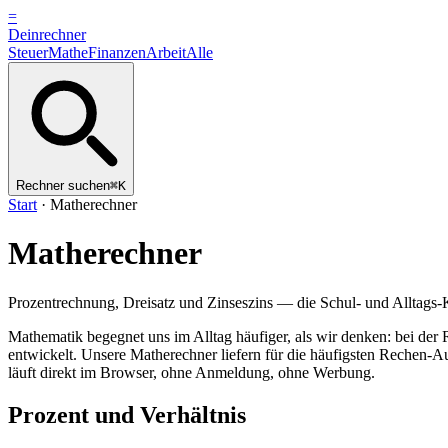
=
Dein
rechner
Steuer
Mathe
Finanzen
Arbeit
Alle
Rechner suchen
⌘K
Start
·
Matherechner
Matherechner
Prozentrechnung, Dreisatz und Zinseszins — die Schul- und Alltags-Kl
Mathematik begegnet uns im Alltag häufiger, als wir denken: bei der
entwickelt. Unsere Matherechner liefern für die häufigsten Rechen-A
läuft direkt im Browser, ohne Anmeldung, ohne Werbung.
Prozent und Verhältnis