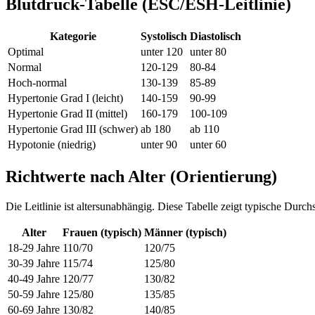
Blutdruck-Tabelle (ESC/ESH-Leitlinie)
Kategorie
Systolisch
Diastolisch
Optimal
unter 120
unter 80
Normal
120-129
80-84
Hoch-normal
130-139
85-89
Hypertonie Grad I (leicht)
140-159
90-99
Hypertonie Grad II (mittel)
160-179
100-109
Hypertonie Grad III (schwer)
ab 180
ab 110
Hypotonie (niedrig)
unter 90
unter 60
Richtwerte nach Alter (Orientierung)
Die Leitlinie ist altersunabhängig. Diese Tabelle zeigt typische Dur
Alter
Frauen (typisch)
Männer (typisch)
18-29 Jahre
110/70
120/75
30-39 Jahre
115/74
125/80
40-49 Jahre
120/77
130/82
50-59 Jahre
125/80
135/85
60-69 Jahre
130/82
140/85