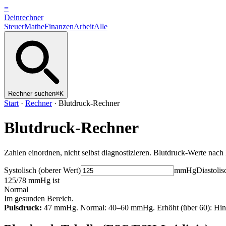
=
Dein
rechner
Steuer
Mathe
Finanzen
Arbeit
Alle
Rechner suchen
⌘K
Start
·
Rechner
·
Blutdruck-Rechner
Blutdruck-Rechner
Zahlen einordnen, nicht selbst diagnostizieren. Blutdruck-Werte nac
Systolisch (oberer Wert)
mmHg
Diastolis
125/78 mmHg ist
Normal
Im gesunden Bereich.
Pulsdruck:
47
mmHg. Normal: 40–60 mmHg. Erhöht (über 60): Hinwei