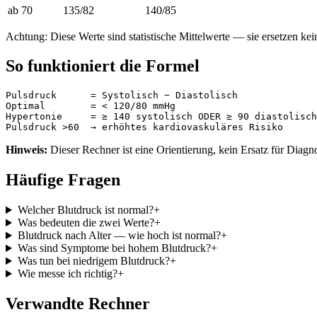
ab 70
135/82
140/85
Achtung: Diese Werte sind statistische Mittelwerte — sie ersetzen kei
So funktioniert die Formel
Pulsdruck      = Systolisch − Diastolisch

Optimal        = < 120/80 mmHg

Hypertonie     = ≥ 140 systolisch ODER ≥ 90 diastolisch

Pulsdruck >60  → erhöhtes kardiovaskuläres Risiko
Hinweis:
Dieser Rechner ist eine Orientierung, kein Ersatz für Di
Häufige Fragen
Welcher Blutdruck ist normal?
+
Was bedeuten die zwei Werte?
+
Blutdruck nach Alter — wie hoch ist normal?
+
Was sind Symptome bei hohem Blutdruck?
+
Was tun bei niedrigem Blutdruck?
+
Wie messe ich richtig?
+
Verwandte Rechner