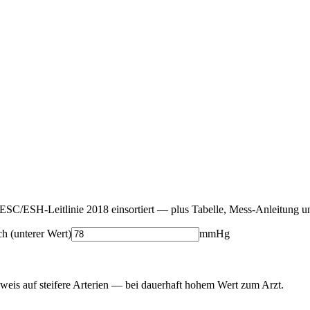
h ESC/ESH-Leitlinie 2018 einsortiert — plus Tabelle, Mess-Anleitung u
ch (unterer Wert)
mmHg
s auf steifere Arterien — bei dauerhaft hohem Wert zum Arzt.