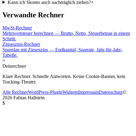
Kann ich Skonto auch nachträglich ziehen?
+
Verwandte Rechner
MwSt-Rechner
Mehrwertsteuer berechnen — Brutto, Netto, Steuerbetrag in einem
Schritt.
Zinseszins-Rechner
Sparplan mit Zinseszins — Endkapital, Sparrate, Jahr-für-Jahr-
Tabelle.
=
Dein
rechner
Klare Rechner. Schnelle Antworten. Keine Cookie-Banner, kein
Tracking-Theater.
Alle Rechner
WordPress-Plugin
Widgets
Impressum
Datenschutz
©
2026
Fabian Hallstein
$