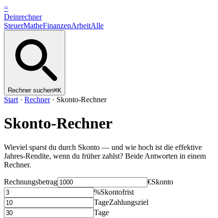
=
Dein
rechner
Steuer
Mathe
Finanzen
Arbeit
Alle
Rechner suchen
⌘K
Start
·
Rechner
·
Skonto-Rechner
Skonto-Rechner
Wieviel sparst du durch Skonto — und wie hoch ist die effektive
Jahres-Rendite, wenn du früher zahlst? Beide Antworten in einem
Rechner.
Rechnungsbetrag
€
Skonto
%
Skontofrist
Tage
Zahlungsziel
Tage