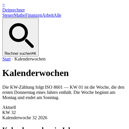
=
Dein
rechner
Steuer
Mathe
Finanzen
Arbeit
Alle
Rechner suchen
⌘K
Start
·
Kalenderwochen
Kalenderwochen
Die KW-Zählung folgt ISO 8601 — KW 01 ist die Woche, die den
ersten Donnerstag eines Jahres enthält. Die Woche beginnt am
Montag und endet am Sonntag.
Aktuell
KW
32
Kalenderwoche
32
2026