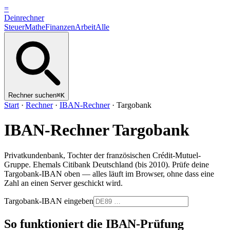
=
Dein
rechner
Steuer
Mathe
Finanzen
Arbeit
Alle
Rechner suchen
⌘K
Start
·
Rechner
·
IBAN-Rechner
·
Targobank
IBAN-Rechner
Targobank
Privatkundenbank, Tochter der französischen Crédit-Mutuel-
Gruppe. Ehemals Citibank Deutschland (bis 2010).
Prüfe deine
Targobank
-IBAN oben — alles läuft im Browser, ohne dass eine
Zahl an einen Server geschickt wird.
Targobank-IBAN eingeben
So funktioniert die IBAN-Prüfung