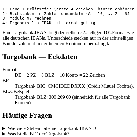
1) Land + Prüfziffer (erste 4 Zeichen) hinten anhängen

2) Buchstaben in Zahlen umwandeln (A = 10, …, Z = 35)

3) modulo 97 rechnen

4) Ergebnis 1 → IBAN ist formal gültig
Eine
Targobank
-IBAN folgt demselben 22-stelligen DE-Format wie
alle deutschen IBANs. Unterschiede stecken nur in der achtstelligen
Bankleitzahl und in der internen Kontonummern-Logik.
Targobank
— Eckdaten
Format
DE + 2 PZ + 8 BLZ + 10 Konto = 22 Zeichen
BIC
Targobank-BIC: CMCIDEDDXXX (Crédit Mutuel-Tochter)
.
BLZ-Beispiel
Targobank-BLZ: 300 209 00 (einheitlich für alle Targobank-
Konten)
.
Häufige Fragen
Wie viele Stellen hat eine Targobank-IBAN?
+
Was ist die BIC der Targobank?
+