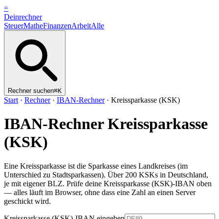
=
Dein
rechner
Steuer
Mathe
Finanzen
Arbeit
Alle
Rechner suchen
⌘K
Start
·
Rechner
·
IBAN-Rechner
·
Kreissparkasse (KSK)
IBAN-Rechner
Kreissparkasse
(KSK)
Eine Kreissparkasse ist die Sparkasse eines Landkreises (im
Unterschied zu Stadtsparkassen). Über 200 KSKs in Deutschland,
je mit eigener BLZ.
Prüfe deine
Kreissparkasse (KSK)
-IBAN oben
— alles läuft im Browser, ohne dass eine Zahl an einen Server
geschickt wird.
Kreissparkasse (KSK)-IBAN eingeben