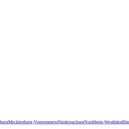
burg
Mecklenburg-Vorpommern
Niedersachsen
Nordrhein-Westfalen
Rhe