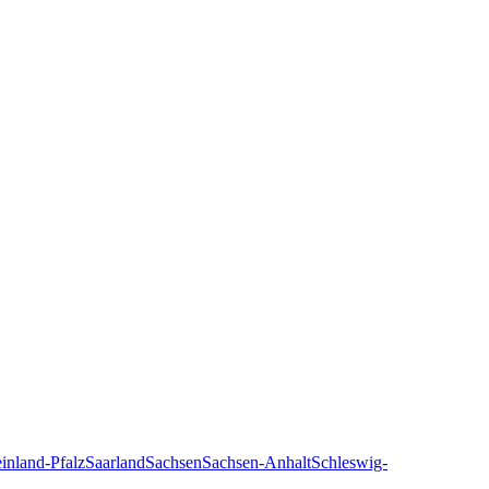
inland-Pfalz
Saarland
Sachsen
Sachsen-Anhalt
Schleswig-