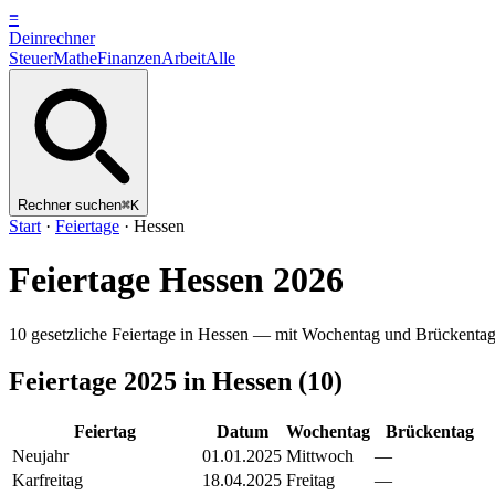
=
Dein
rechner
Steuer
Mathe
Finanzen
Arbeit
Alle
Rechner suchen
⌘K
Start
·
Feiertage
·
Hessen
Feiertage
Hessen
2026
10
gesetzliche Feiertage in
Hessen
— mit Wochentag und Brückentag-
Feiertage
2025
in
Hessen
(
10
)
Feiertag
Datum
Wochentag
Brückentag
Neujahr
01.01.2025
Mittwoch
—
Karfreitag
18.04.2025
Freitag
—