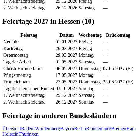
1. Weihnachtsfeiertag
25.12.2026
Freitag
—
2. Weihnachtsfeiertag
26.12.2026
Samstag
—
Feiertage
2027
in
Hessen
(
10
)
Feiertag
Datum
Wochentag
Brückentag
Neujahr
01.01.2027
Freitag
—
Karfreitag
26.03.2027
Freitag
—
Ostermontag
29.03.2027
Montag
—
Tag der Arbeit
01.05.2027
Samstag
—
Christi Himmelfahrt
06.05.2027
Donnerstag
07.05.2027 (Fr)
Pfingstmontag
17.05.2027
Montag
—
Fronleichnam
27.05.2027
Donnerstag
28.05.2027 (Fr)
Tag der Deutschen Einheit
03.10.2027
Sonntag
—
1. Weihnachtsfeiertag
25.12.2027
Samstag
—
2. Weihnachtsfeiertag
26.12.2027
Sonntag
—
Feiertage in anderen Bundesländern
Übersicht
Baden-Württemberg
Bayern
Berlin
Brandenburg
Bremen
Ham
Holstein
Thüringen