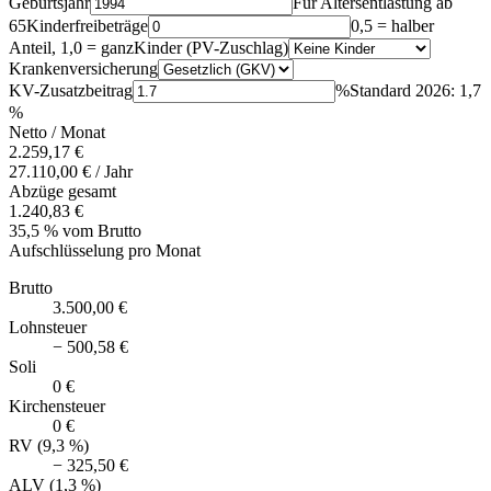
Geburtsjahr
Für Altersentlastung ab
65
Kinderfreibeträge
0,5 = halber
Anteil, 1,0 = ganz
Kinder (PV-Zuschlag)
Krankenversicherung
KV-Zusatzbeitrag
%
Standard 2026: 1,7
%
Netto / Monat
2.259,17 €
27.110,00 € / Jahr
Abzüge gesamt
1.240,83 €
35,5 % vom Brutto
Aufschlüsselung pro Monat
Brutto
3.500,00 €
Lohnsteuer
− 500,58 €
Soli
0 €
Kirchensteuer
0 €
RV (9,3 %)
− 325,50 €
ALV (1,3 %)