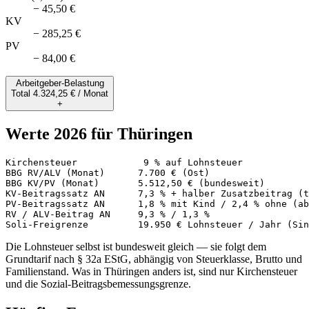
− 45,50 €
KV
− 285,25 €
PV
− 84,00 €
Arbeitgeber-Belastung
Total
4.324,25 €
/ Monat
+
Werte 2026 für Thüringen
Kirchensteuer            9 % auf Lohnsteuer

BBG RV/ALV (Monat)      7.700 € (Ost)

BBG KV/PV (Monat)       5.512,50 € (bundesweit)

KV-Beitragssatz AN      7,3 % + halber Zusatzbeitrag (t
PV-Beitragssatz AN      1,8 % mit Kind / 2,4 % ohne (ab
RV / ALV-Beitrag AN     9,3 % / 1,3 %

Soli-Freigrenze         19.950 € Lohnsteuer / Jahr (Sin
Die Lohnsteuer selbst ist bundesweit gleich — sie folgt dem
Grundtarif nach § 32a EStG, abhängig von Steuerklasse, Brutto und
Familienstand. Was in
Thüringen
anders ist, sind nur Kirchensteuer
und die Sozial-Beitragsbemessungsgrenze.