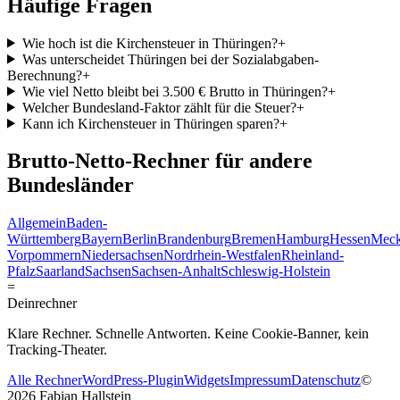
Häufige Fragen
Wie hoch ist die Kirchensteuer in Thüringen?
+
Was unterscheidet Thüringen bei der Sozialabgaben-
Berechnung?
+
Wie viel Netto bleibt bei 3.500 € Brutto in Thüringen?
+
Welcher Bundesland-Faktor zählt für die Steuer?
+
Kann ich Kirchensteuer in Thüringen sparen?
+
Brutto-Netto-Rechner für andere
Bundesländer
Allgemein
Baden-
Württemberg
Bayern
Berlin
Brandenburg
Bremen
Hamburg
Hessen
Meck
Vorpommern
Niedersachsen
Nordrhein-Westfalen
Rheinland-
Pfalz
Saarland
Sachsen
Sachsen-Anhalt
Schleswig-Holstein
=
Dein
rechner
Klare Rechner. Schnelle Antworten. Keine Cookie-Banner, kein
Tracking-Theater.
Alle Rechner
WordPress-Plugin
Widgets
Impressum
Datenschutz
©
2026
Fabian Hallstein