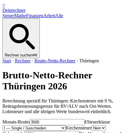
=
Dein
rechner
Steuer
Mathe
Finanzen
Arbeit
Alle
Rechner suchen
⌘K
Start
·
Rechner
·
Brutto-Netto-Rechner
·
Thüringen
Brutto-Netto-Rechner
Thüringen
2026
Berechnung speziell für
Thüringen
: Kirchensteuer mit
9
%
,
Beitragsbemessungsgrenze für RV/ALV nach
Ost-Werten
.
Lohnsteuer und alle übrigen Werte bundesweit einheitlich.
Monats-Brutto
€
Steuerklasse
Kirchensteuer